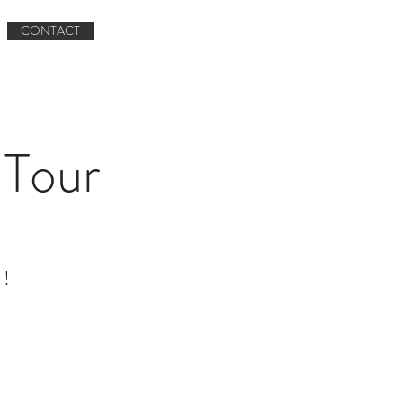
Réserver un circuit
CONTACT
Book A Tour
CONTACT
Tour
 !