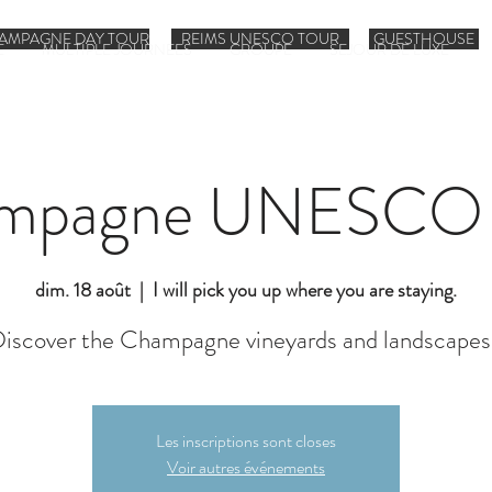
AMPAGNE DAY TOUR
REIMS UNESCO TOUR
GUESTHOUSE
E
MULTIPLE JOURNEES
GROUPE
SEJOUR DE LUXE
mpagne UNESCO 
dim. 18 août
  |  
I will pick you up where you are staying.
iscover the Champagne vineyards and landscapes
Les inscriptions sont closes
Voir autres événements