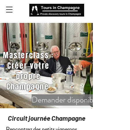
Masterclass :
Créer votre
propre
Champagne
Demander disponibilité
Circuit journée Champagne
Rencontrez des petits vignerons