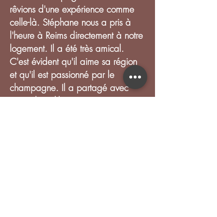
rêvions d'une expérience comme
celle-là. Stéphane nous a pris à
l'heure à Reims directement à notre
logement. Il a été très amical.
C'est évident qu'il aime sa région
et qu'il est passionné par le
champagne. Il a partagé avec
nous plein d'histoires intéressantes.
Son ami vigneron était très
sympathique. Nous avons eu une
bonne vision globale de la
fabrication du champagne avant
d'attaquer les ateliers de création.
Nous étions déjà allé dans de
grandes maisons de champagne et
voulions comparer avec les petits