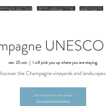
AMPAGNE DAY TOUR
REIMS UNESCO TOUR
GUESTHOUSE
E
MULTIPLE JOURNEES
GROUPE
SEJOUR DE LUXE
mpagne UNESCO 
ven. 25 oct.
  |  
I will pick you up where you are staying.
iscover the Champagne vineyards and landscapes
Les inscriptions sont closes
Voir autres événements