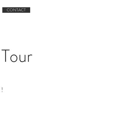
Réserver un circuit
CONTACT
Book A Tour
CONTACT
Tour
 !